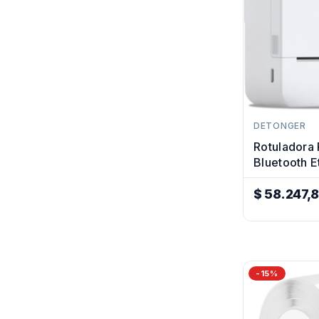
DETONGER
Rotuladora P
Bluetooth E
Manual Imp
$ 58.247,
Precio
Regular
-15%