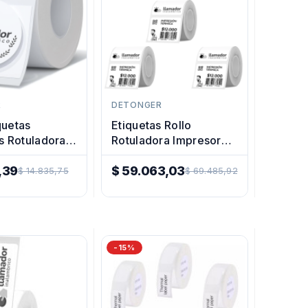
R
DETONGER
quetas
Etiquetas Rollo
 Rotuladora
Rotuladora Impresora
a Térmica
Termica 40x30mm
,39
X5u
$ 59.063,03
$ 14.835,75
$ 69.485,92
Precio
Regular
-15%