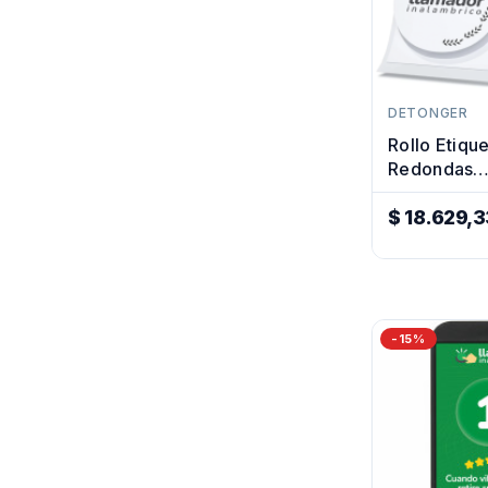
DETONGER
Rollo Etiqu
Redondas
Transparen
Rotuladora 
$ 18.629,3
Precio
Regular
-15%