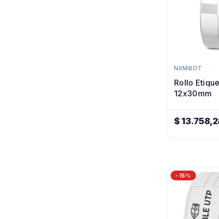
NIIMBOT
Rollo Etiqu
12x30mm
$ 13.758,2
Precio
Regular
-15%