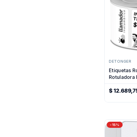
DETONGER
Etiquetas R
Rotuladora
Termica 5
$ 12.689,7
Precio
Regular
-15%