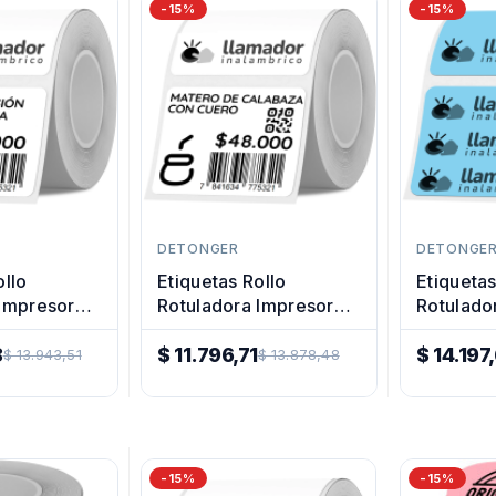
-15%
-15%
DETONGER
DETONGE
ollo
Etiquetas Rollo
Etiquetas
 Impresora
Rotuladora Impresora
Rotulado
0x30mm
Termica 40x60mm
Termica
8
$ 11.796,71
$ 14.197
$ 13.943,51
$ 13.878,48
Precio
Precio
Regular
Regular
-15%
-15%