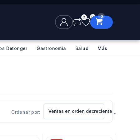
0
0
0
los Detonger
Gastronomia
Salud
Más
Ventas en orden decreciente
Ordenar por:
