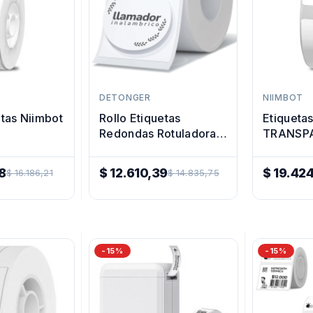
DETONGER
NIIMBOT
Rollo Etiquetas
etas Niimbot
Etiquetas 14x30
Redondas Rotuladora
TRANSP
Impresora Termica
Niimbot
40mm
8
$ 12.610,39
$ 19.42
$ 16.186,21
$ 14.835,75
Precio
Precio
Regular
Regular
-15%
-15%