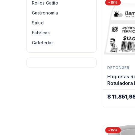
Rollos Gatito
-15%
Gastronomia
Salud
Fabricas
Cafeterías
DETONGER
Etiquetas R
Rotuladora
Termica 4
$ 11.851,9
Precio
Regular
-15%