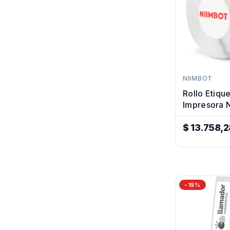
NIIMBOT
Rollo Etiqu
Impresora 
Termica 1
$ 13.758,2
Precio
Regular
-15%