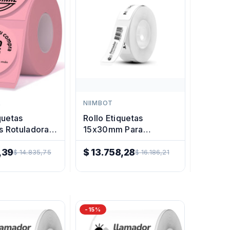
R
NIIMBOT
quetas
Rollo Etiquetas
 Rotuladora
15x30mm Para
 50mm
Rotuladora Impresora
,39
Termica Niimbot
$ 13.758,28
$ 14.835,75
$ 16.186,21
Precio
Regular
-15%