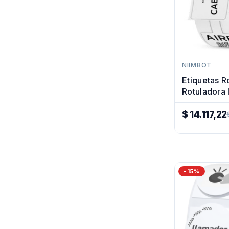
NIIMBOT
Etiquetas R
Rotuladora
Termica 1
Cable
$ 14.117,22
Precio
Regular
-15%