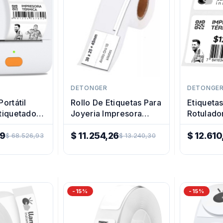
DETONGER
DETONGE
ortátil
Rollo De Etiquetas Para
Etiquetas
tiquetadora
Joyeria Impresora
Rotulado
resora
Termica 30x25 45mm
Termica
89
$ 11.254,26
Colores
$ 12.610
$ 68.526,93
$ 13.240,30
Precio
Precio
Regular
Regular
-15%
-15%