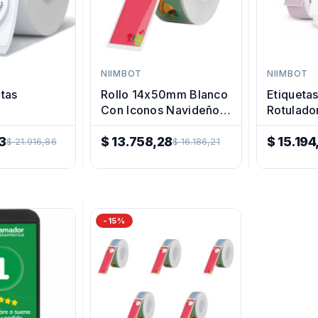
NIIMBOT
NIIMBOT
etas
Rollo 14x50mm Blanco
Etiquetas
Con Iconos Navideños
Rotulado
tes
Niimbot
Termica
Impresora...
3
$ 13.758,28
Niimbot
$ 15.194
$ 21.916,86
$ 16.186,21
Precio
Precio
Regular
Regular
-15%