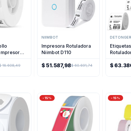
NIIMBOT
DETONGE
ollo
Impresora Rotuladora
Etiquetas
 Impresora
Niimbot D110
Rotulado
2x35mm
Termica 
$ 51.587,98
30x15mm
$ 63.38
$ 16.608,49
$ 60.691,74
Precio
Precio
Regular
Regular
-15%
-15%