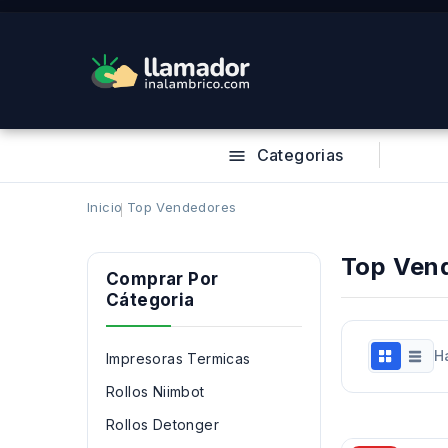
Categorias

Inicio
Top Vendedores
Top Ven
Comprar Por
Cátegoria
H
Impresoras Termicas
Rollos Niimbot
Rollos Detonger