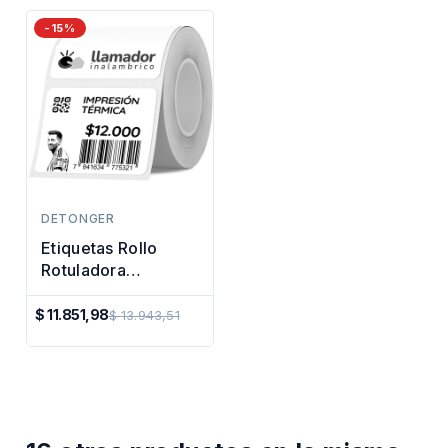
-15%
DETONGER
Etiquetas Rollo
Rotuladora
Impresora Termica
40x30mm
$ 11.851,98
$ 13.943,51
Precio
Regular