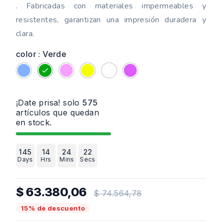
. Fabricadas con materiales impermeables y
resistentes, garantizan una impresión duradera y
clara.
color : Verde
Azul
Verde
Rosa
Amarillo
Blanco
Violeta
¡Date prisa! solo
575
artículos que quedan
en stock.
145
14
24
21
Days
Hrs
Mins
Secs
$ 63.380,06
$ 74.564,78
15% de descuento