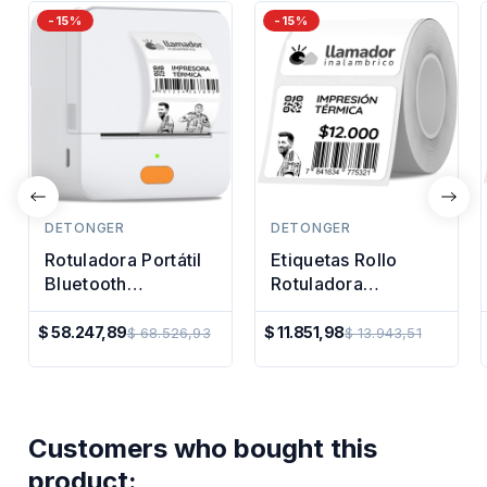
-15%
-15%
DETONGER
DETONGER
Rotuladora Portátil
Etiquetas Rollo
Bluetooth
Rotuladora
Etiquetadora
Impresora Termica
Manual Impresora
40x30mm
$ 58.247,89
$ 11.851,98
$ 68.526,93
$ 13.943,51
Precio
Precio
Regular
Regular
Customers who bought this
product: