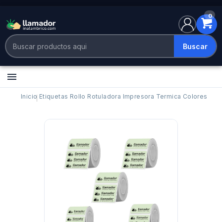
0
Buscar

Inicio
Etiquetas Rollo Rotuladora Impresora Termica Colores 3