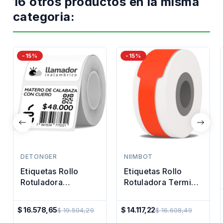
16 otros productos en la misma
categoria:
-15%
-15%
DETONGER
NIIMBOT
Etiquetas Rollo
Etiquetas Rollo
Rotuladora
Rotuladora Termica
Impresora Termica
12x35mm Cable
50x50 Transpare
Colores
$ 16.578,65
$ 14.117,22
$ 19.504,29
$ 16.608,49
Precio
Precio