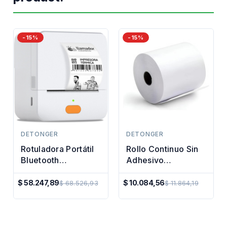
-15%
-15%
DETONGER
DETONGER
Rotuladora Portátil
Rollo Continuo Sin
Bluetooth
Adhesivo
Etiquetadora
Impresora Termica
Manual Impresora
50mm X 10mt
$ 58.247,89
$ 10.084,56
$ 68.526,93
$ 11.864,19
Precio
Precio
Regular
Regular