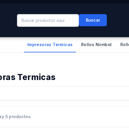
Buscar
Impresoras Termicas
Rollos Niimbot
Rol
oras Termicas
ay 5 productos.