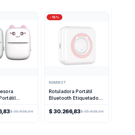
-15%
NIIMBOT
resora
Rotuladora Portátil
ortátil
Bluetooth Etiquetadora
h Recargable
Mini Premium
6,83
$ 30.266,83
$ 35.608,04
$ 35.608,04
Precio
Regular