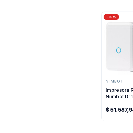
-15%
NIIMBOT
Impresora 
Niimbot D1
$ 51.587,9
Precio
Regular