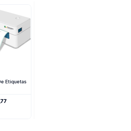
e Etiquetas
ios Y
,77