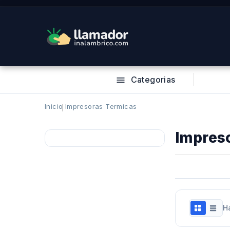
Categorias

Inicio
Impresoras Termicas
Impres
H