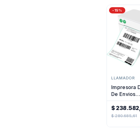
-15%
LLAMADOR
Impresora D
De Envios
Mercadoenv
Tiendas
$ 238.582
Precio
$ 280.685,61
Regular