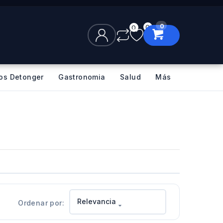
0
0
0
los Detonger
Gastronomia
Salud
Más
Relevancia
Ordenar por:
