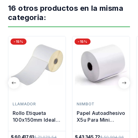
16 otros productos en la misma
categoria:
-15%
-15%
LLAMADOR
NIIMBOT
Rollo Etiqueta
Papel Autoadhesivo
100x150mm Ideal
X5u Para Mini
Logistica
Impresora 57mm X
Mercadoenvios
3m
$ 60.417,61
$ 43.345,72
$ 71.079,54
$ 50.994,96