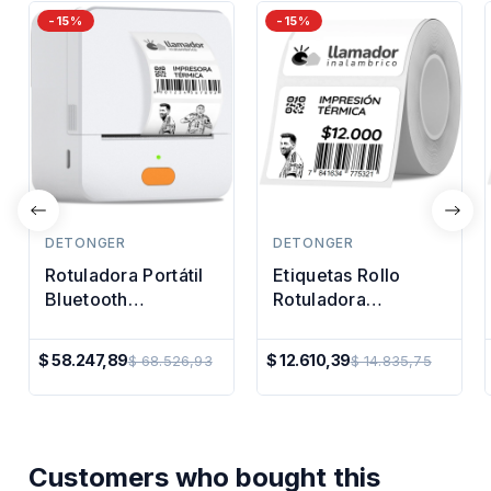
-15%
-15%
DETONGER
DETONGER
Rotuladora Portátil
Etiquetas Rollo
Bluetooth
Rotuladora
Etiquetadora
Impresora Termica
Manual Impresora
30x15mm
$ 58.247,89
$ 12.610,39
$ 68.526,93
$ 14.835,75
Precio
Precio
Regular
Regular
Customers who bought this