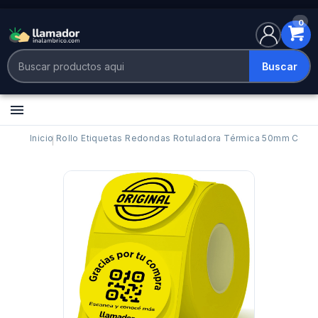
0
Buscar

Inicio
Rollo Etiquetas Redondas Rotuladora Térmica 50mm Color