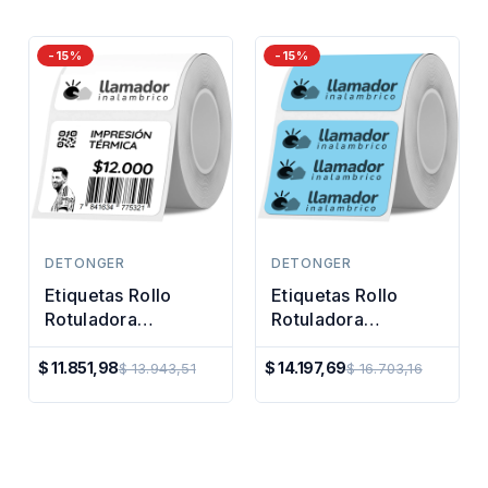
-15%
-15%
DETONGER
DETONGER
Etiquetas Rollo
Etiquetas Rollo
Rotuladora
Rotuladora
Impresora Termica
Impresora Termica
40x30mm
50x50mm
$ 11.851,98
$ 14.197,69
$ 13.943,51
$ 16.703,16
Precio
Precio
Regular
Regular