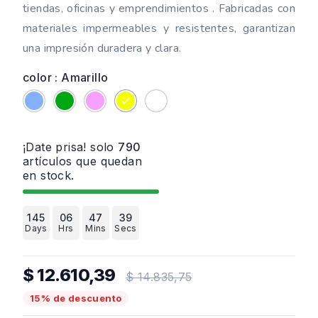
tiendas, oficinas y emprendimientos . Fabricadas con
materiales impermeables y resistentes, garantizan
una impresión duradera y clara.
color : Amarillo
Azul
Verde
Rosa
Amarillo
Blanco
¡Date prisa! solo
790
artículos que quedan
en stock.
145
06
47
38
Days
Hrs
Mins
Secs
$ 12.610,39
$ 14.835,75
15% de descuento