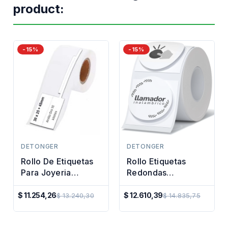
product:
-15%
-15%
DETONGER
DETONGER
Rollo De Etiquetas
Rollo Etiquetas
Para Joyeria
Redondas
Impresora Termica
Rotuladora
30x25 45mm
Impresora Térmica
$ 11.254,26
$ 12.610,39
$ 13.240,30
$ 14.835,75
Precio
Precio
50mm
Regular
Regular