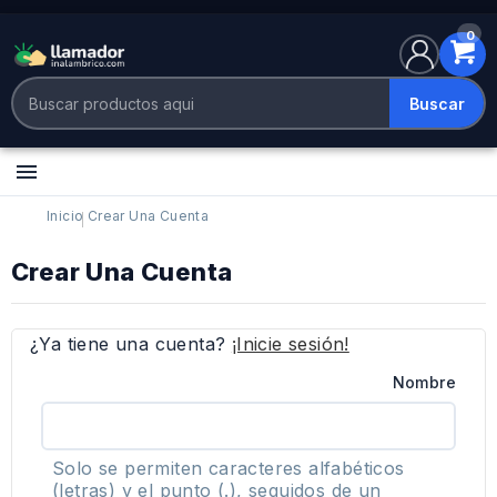
0
Buscar

Inicio
Crear Una Cuenta
Crear Una Cuenta
¿Ya tiene una cuenta?
¡Inicie sesión!
Nombre
Solo se permiten caracteres alfabéticos
(letras) y el punto (.), seguidos de un