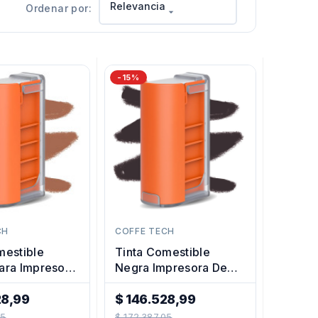
Relevancia
Ordenar por:

-15%
CH
COFFE TECH
mestible
Tinta Comestible
ara Impresora
Negra Impresora De
ortátil
Café Portátil
28,99
$ 146.528,99
Precio
05
$ 172.387,05