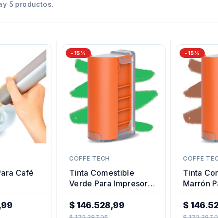
ay 5 productos.
-15%
-15%
COFFE TECH
COFFE TE
Para Café
Tinta Comestible
Tinta Co
Verde Para Impresora
Marrón P
De Café Portátil
De Café P
,99
$ 146.528,99
$ 146.5
Precio
Precio
$ 172.387,05
$ 172.387,