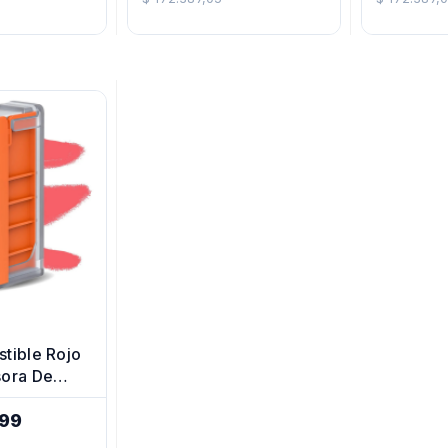
Regular
Regular
tible Rojo
sora De
l
,99