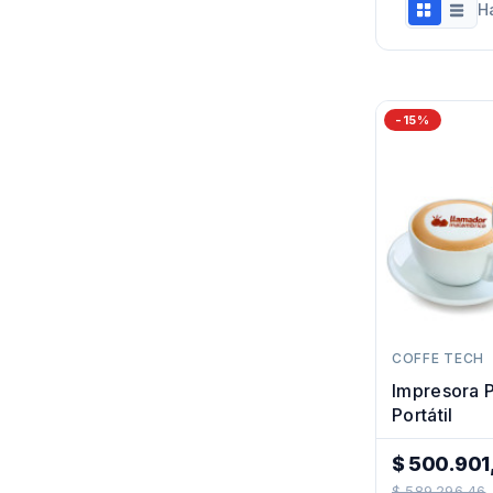
H
-15%
COFFE TECH
Impresora 
Portátil
$ 500.901
Precio
$ 589.296,46