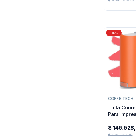
Regular
-15%
COFFE TECH
Tinta Comes
Para Impre
Café Portáti
$ 146.528
Precio
$ 172.387,05