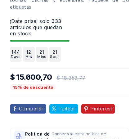
cocinas, oficinas y exteriores. Paquete de 90
etiquetas.
¡Date prisa! solo
333
artículos que quedan
en stock.
144
12
21
21
Days
Hrs
Mins
Secs
$ 15.600,70
$ 18.353,77
15% de descuento
Compartir
Tuitear
Pinterest
Politica de
Conozca nuestra política de