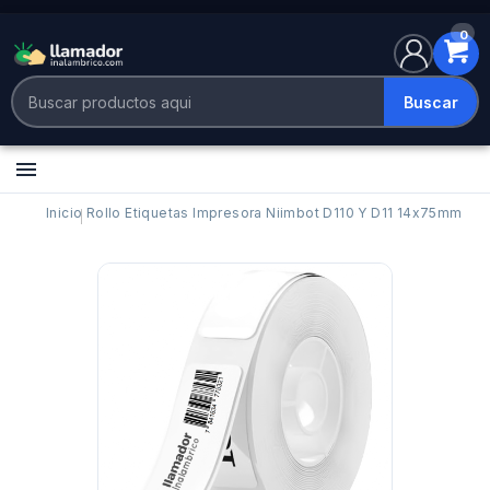
0
Buscar

Inicio
Rollo Etiquetas Impresora Niimbot D110 Y D11 14x75mm