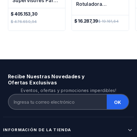
Supervisores Para
Rotuladora
Plantas Industriales,
Impresora Termica
Fabricas
$ 405.153,30
40x30mm Doradas
Precio
$ 16.287,39
$ 19.161,64
$ 476.650,94
Precio
Regular
Regular
Recibe Nuestras Novedades y
Ofertas Exclusivas
Eventos, ofertas y promociones imperdibles!

INFORMACIÓN DE LA TIENDA