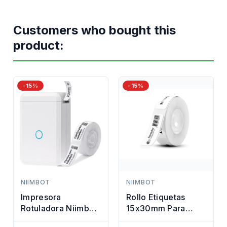
Customers who bought this
product:
-15%
-15%
NIIMBOT
NIIMBOT
Impresora
Rollo Etiquetas
Rotuladora Niimbot
15x30mm Para
D110
Rotuladora