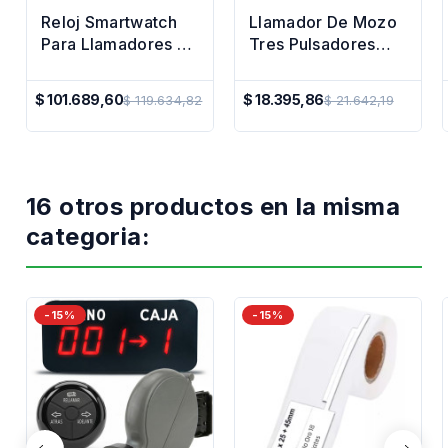
Reloj Smartwatch
Llamador De Mozo
Para Llamadores De
Tres Pulsadores
Mozo Premium
Restaurant
Camarero
$ 101.689,60
$ 18.395,86
$ 119.634,82
$ 21.642,19
Precio
Precio
Regular
Regular
16 otros productos en la misma
categoria:
-15%
-15%