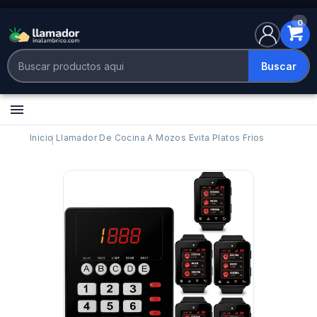
0
Buscar

Inicio
Llamador De Cocina A Mozos Evita Platos Fríos