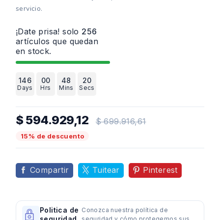
servicio.
¡Date prisa! solo
256
artículos que quedan
en stock.
146
00
48
19
Days
Hrs
Mins
Secs
$ 594.929,12
$ 699.916,61
15% de descuento
Compartir
Tuitear
Pinterest
Politica de
Conozca nuestra política de
seguridad
seguridad y cómo protegemos sus