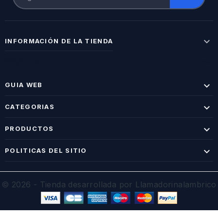

INFORMACIÓN DE LA TIENDA
Síganos


GUIA WEB

CATEGORIAS

PRODUCTOS

POLITICAS DEL SITIO
© 2026 - Tienda desarrollada por Llamadorinalambrico