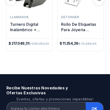
LLAMADOR
DETONGER
Turnero Digital
Rollo De Etiquetas
Inalámbrico +
Para Joyeria
Expendedor De
Impresora Termica
Numero Dispenser
30x25 45mm
$ 217.049,31
$ 11.254,26
$ 255.352,13
$ 13.240,30
Precio
Gris
Precio
Regular
Regular
Recibe Nuestras Novedades y
Ofertas Exclusivas
Eventos, ofertas y promociones imperdibles!