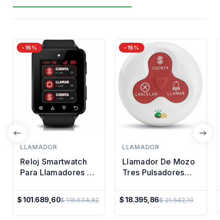
-15%
-15%
LLAMADOR
LLAMADOR
Reloj Smartwatch
Llamador De Mozo
Para Llamadores De
Tres Pulsadores
Mozo Premium
Restaurant
Camarero
$ 101.689,60
$ 18.395,86
$ 119.634,82
$ 21.642,19
Precio
Precio
Regular
Regular