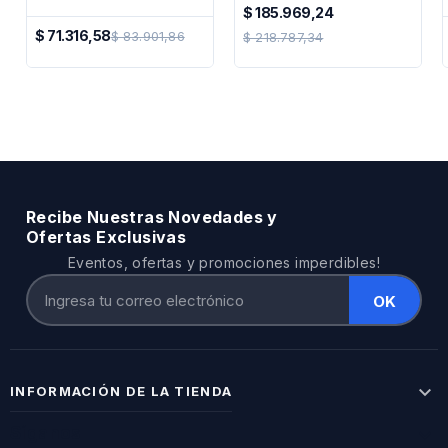
Impresora Termica
$ 185.969,24
50x50mm X5u
Precio
$ 71.316,58
$ 83.901,86
$ 218.787,34
Precio
Regular
Regular
Recibe Nuestras Novedades y
Ofertas Exclusivas
Eventos, ofertas y promociones imperdibles!

INFORMACIÓN DE LA TIENDA
Síganos
