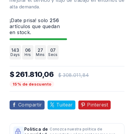
mejorar el servicio y flujo de trabajo en entornos de
alta demanda.
¡Date prisa! solo
256
artículos que quedan
en stock.
143
06
27
06
Days
Hrs
Mins
Secs
$ 261.810,06
$ 308.011,84
15% de descuento
Compartir
Tuitear
Pinterest
Politica de
Conozca nuestra política de