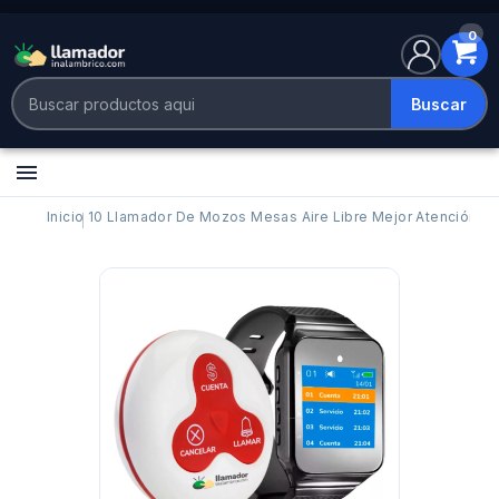
0
Buscar

Inicio
10 Llamador De Mozos Mesas Aire Libre Mejor Atención