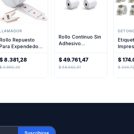
LLAMADOR
DETON
Rollo Continuo Sin
Rollo Repuesto
Etique
Adhesivo
Para Expendedor
Impres
50mmx10mt
De Números
Termi
Impresora
Turnos
$ 8.381,28
$ 49.761,47
50mm 
$ 174.
Termica X5u
Precio
Precio
Preci
X10u
$ 9.860,33
$ 58.542,91
$ 204.7
Regular
Regular
Regul