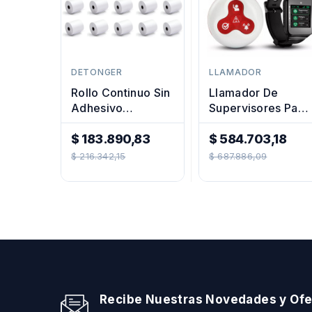
DETONGER
LLAMADOR
Rollo Continuo Sin
Llamador De
Adhesivo
Supervisores Para
50mmx10mt
Fabricas, Plantas
Impresora
$ 183.890,83
Industriales
$ 584.703,18
Precio
Termica X20u
Precio
$ 216.342,15
$ 687.886,09
Regular
Regular
Recibe Nuestras Novedades y Ofe