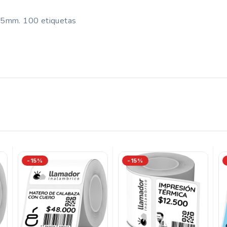
45mm. 100 etiquetas
-15%
-15%