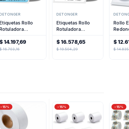
DETONGER
DETONGER
DETON
Etiquetas Rollo
Etiquetas Rollo
Rollo 
Rotuladora
Rotuladora
Redon
Impresora
Impresora
Rotula
Termica
$ 14.197,69
Termica 50x50
$ 16.578,65
Impres
$ 12.6
Precio
50x50mm
Precio
Transpare
Preci
Termi
$ 16.703,16
$ 19.504,29
$ 14.835
Regular
Regular
Regul
-15%
-15%
-15%