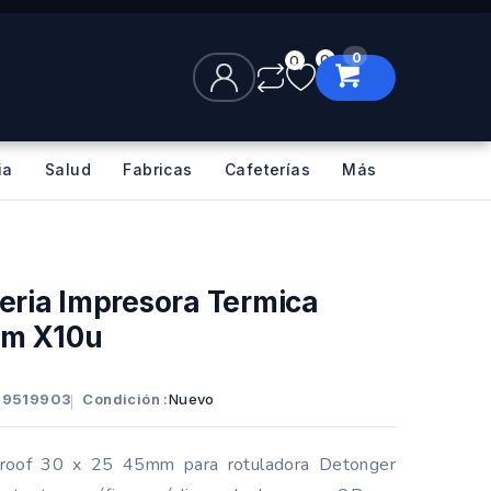
0
0
0
ia
Salud
Fabricas
Cafeterías
Más
yeria Impresora Termica
mm X10u
509519903
Condición :
Nuevo
proof 30 x 25 45mm para rotuladora Detonger