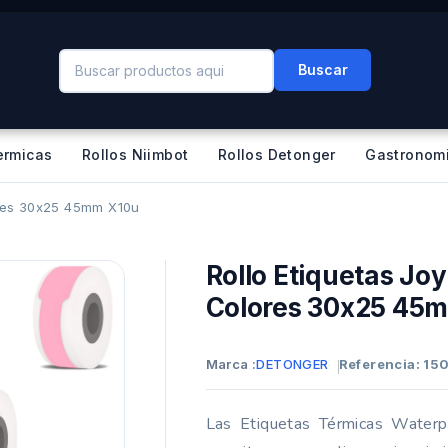
Buscar
ermicas
Rollos Niimbot
Rollos Detonger
Gastronom
ores 30x25 45mm X10u
Rollo Etiquetas Jo
Colores 30x25 45
Marca :
DETONGER
Referencia: 1
Las Etiquetas Térmicas Water