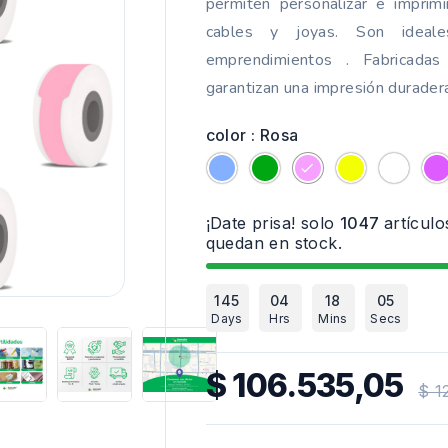
permiten personalizar e imprim
cables y joyas. Son ideale
emprendimientos . Fabricadas
garantizan una impresión duradera
color : Rosa
Azul
Verde
Rosa
Amarillo
Blanc
¡Date prisa! solo
1047
artículo
quedan en stock.

145
04
18
04
Days
Hrs
Mins
Secs
$ 106.535,05
$ 1