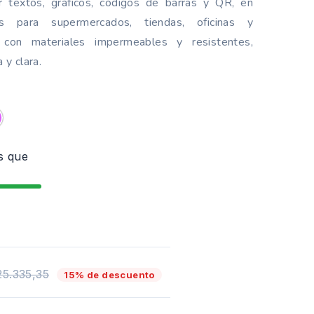
ir textos, gráficos, códigos de barras y QR, en
s para supermercados, tiendas, oficinas y
 con materiales impermeables y resistentes,
 y clara.
o
Violeta
s que
25.335,35
15% de descuento