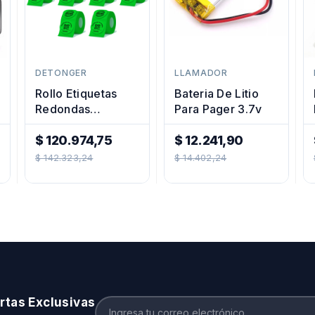
DETONGER
LLAMADOR
Rollo Etiquetas
Bateria De Litio
Redondas
Para Pager 3.7v
Rotuladora 50mm
Colores X10u
$ 120.974,75
$ 12.241,90
Precio
Precio
$ 142.323,24
$ 14.402,24
Regular
Regular
rtas Exclusivas