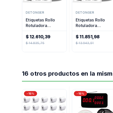
DETONGER
DETONGER
Etiquetas Rollo
Etiquetas Rollo
Rotuladora
Rotuladora
Impresora
Impresora
Termica 30x15mm
$ 12.610,39
Termica
$ 11.851,98
Precio
Precio
40x30mm
$ 14.835,75
$ 13.943,51
Regular
Regular
16 otros productos en la mism
-15%
-15%