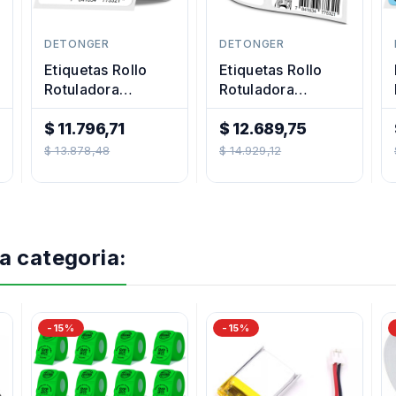
DETONGER
DETONGER
Etiquetas Rollo
Etiquetas Rollo
Rotuladora
Rotuladora
Impresora
Impresora
Termica
$ 11.796,71
Termica
$ 12.689,75
Precio
40x60mm
Precio
50x80mm
$ 13.878,48
$ 14.929,12
Regular
Regular
a categoria:
-15%
-15%