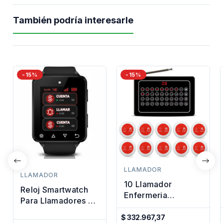
También podría interesarle
-15%
-15%
LLAMADOR
LLAMADOR
10 Llamador
Reloj Smartwatch
Enfermeria
Para Llamadores De
Hospitales
Mozo Premium
Geriatricos + 1
$ 332.967,37