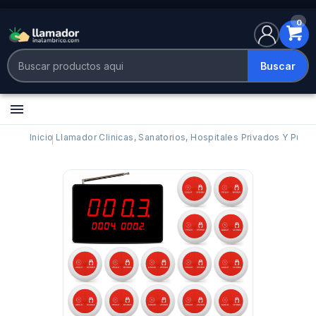
0
Buscar

Inicio
Llamador Clinicas, Sanatorios, Hospitales Privados Y Publi