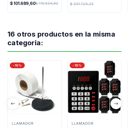
Precio
Central
$ 101.689,60
$ 119.634,82
$ 391.726,32
Precio
Regular
Regular
16 otros productos en la misma
categoria:
-15%
-15%
LLAMADOR
LLAMADOR