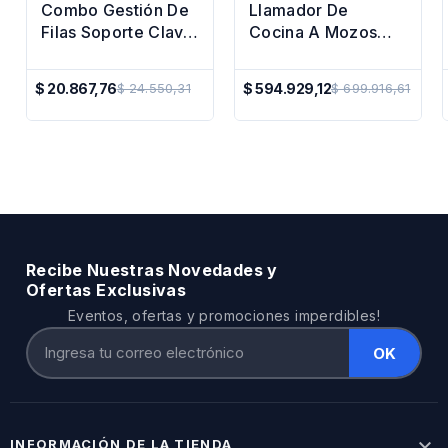
Combo Gestión De
Llamador De
Filas Soporte Clava
Cocina A Mozos
Papel + Rollo
Evita Platos Fríos
Numerado
$ 20.867,76
$ 594.929,12
$ 24.550,31
$ 699.916,61
Precio
Precio
Regular
Regular
Recibe Nuestras Novedades y
Ofertas Exclusivas
Eventos, ofertas y promociones imperdibles!

INFORMACIÓN DE LA TIENDA