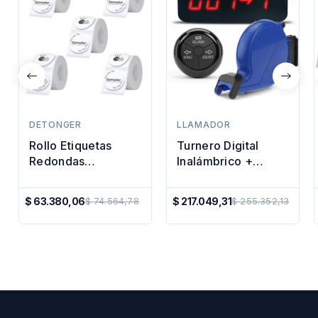
DETONGER
LLAMADOR
Rollo Etiquetas
Turnero Digital
Redondas
Inalámbrico +
Rotuladora Térmica
Expendedor De
50mm X5u
Numero Dispenser
$ 63.380,06
$ 217.049,31
$ 74.564,78
$ 255.352,13
Precio
Precio
Azul
Regular
Regular