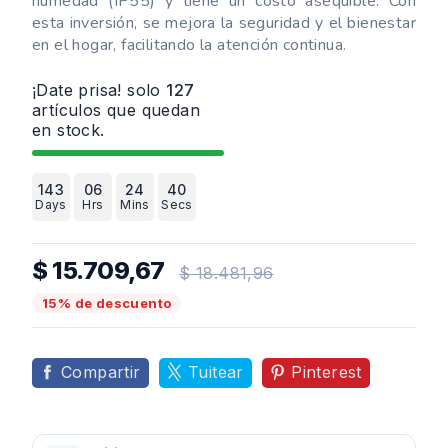
humedad (IP55) y tiene un costo asequible. Con
esta inversión, se mejora la seguridad y el bienestar
en el hogar, facilitando la atención continua.
¡Date prisa! solo
127
artículos que quedan
en stock.
143
06
24
39
Days
Hrs
Mins
Secs
$ 15.709,67
$ 18.481,96
15% de descuento
Compartir
Tuitear
Pinterest