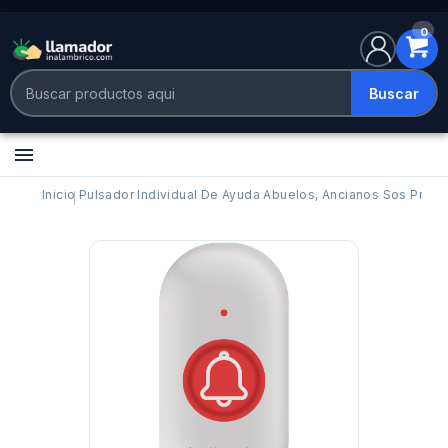
0
Buscar

Inicio
Pulsador Individual De Ayuda Abuelos, Ancianos Sos Prem