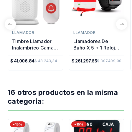
LLAMADOR
LLAMADOR
Timbre Llamador
Llamadores De
Inalambrico Cama
Baño X 5 + 1 Reloj
Anciano Enfermo
Receptor De
Hospital
Llamados
$ 41.006,84
$ 261.297,65
$ 48.243,34
$ 307.409,00
Precio
Precio
Regular
Regular
16 otros productos en la misma
categoria:
-15%
-15%