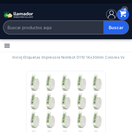
0
Buscar

Inicio
Etiquetas Impresora Niimbot D110 14x30mm Colores Vario