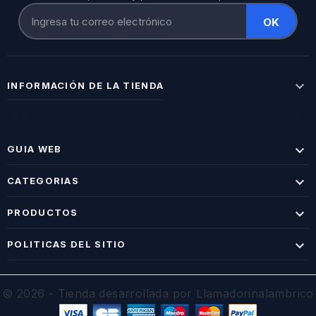

INFORMACIÓN DE LA TIENDA
Síganos


GUIA WEB

CATEGORIAS

PRODUCTOS

POLITICAS DEL SITIO
© 2026 - Tienda desarrollada por Llamadorinalambrico