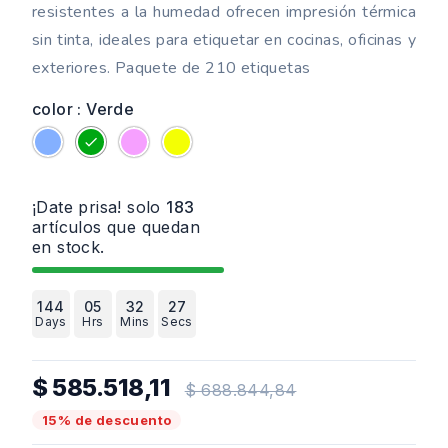
resistentes a la humedad ofrecen impresión térmica
sin tinta, ideales para etiquetar en cocinas, oficinas y
exteriores. Paquete de 210 etiquetas
color : Verde
Azul
Verde
Rosa
Amarillo
¡Date prisa! solo
183
artículos que quedan
en stock.
144
05
32
26
Days
Hrs
Mins
Secs
$ 585.518,11
$ 688.844,84
15% de descuento