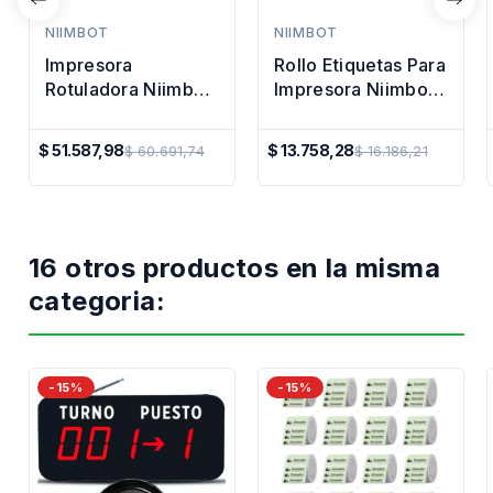
NIIMBOT
NIIMBOT
Impresora
Rollo Etiquetas Para
Rotuladora Niimbot
Impresora Niimbot
D110
Termica 15x50mm
$ 51.587,98
$ 13.758,28
$ 60.691,74
$ 16.186,21
Precio
Precio
Regular
Regular
16 otros productos en la misma
categoria:
-15%
-15%