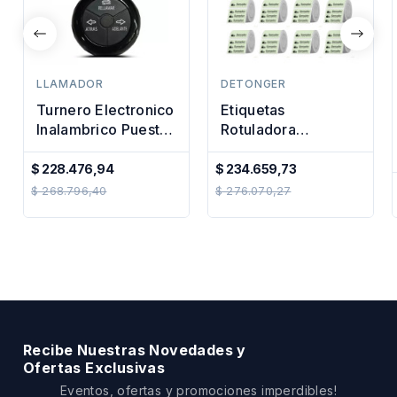
LLAMADOR
DETONGER
Turnero Electronico
Etiquetas
Inalambrico Puesto
Rotuladora
Y Turno Premium
Impresora Termica
30x15mm Colores
$ 228.476,94
$ 234.659,73
Precio
Precio
X20u
$ 268.796,40
$ 276.070,27
Regular
Regular
Recibe Nuestras Novedades y
Ofertas Exclusivas
Eventos, ofertas y promociones imperdibles!