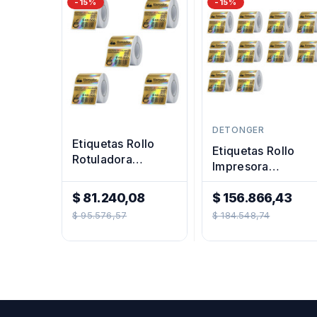
-15%
-15%
DETONGER
Etiquetas Rollo
Etiquetas Rollo
Rotuladora
Impresora
Impresora
Termica
Termica
$ 81.240,08
40x30mm
$ 156.866,43
40x30mm
Precio
Precio
Dorados X10u
$ 95.576,57
$ 184.548,74
Doradas X5u
Regular
Regular