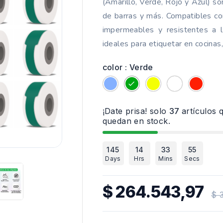
(Amarillo, Verde, Rojo y Azul) so
de barras y más. Compatibles con
impermeables y resistentes a l
ideales para etiquetar en cocinas
color : Verde
Azul
Verde
Amarillo
Blanco
Rojo
¡Date prisa! solo
37
artículos 
quedan en stock.

145
14
33
54
Days
Hrs
Mins
Secs
$ 264.543,97
$ 