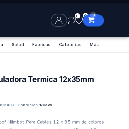
0
0
0
ia
Salud
Fabricas
Cafeterías
Más
otuladora Termica 12x35mm
4092437
Condición :
Nuevo
oof Niimbot Para Cables 12 x 35 mm de colores