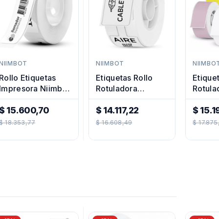
NIIMBOT
NIIMBOT
NIIMBO
Rollo Etiquetas
Etiquetas Rollo
Etique
Impresora Niimbot
Rotuladora
Rotula
D110 Y D11
Impresora
Impres
14x75mm
$ 15.600,70
Termica 12x35mm
$ 14.117,22
Termi
$ 15.1
Precio
Precio
Cable
Preci
Niimbo
$ 18.353,77
$ 16.608,49
$ 17.875
Regular
Regular
Regul