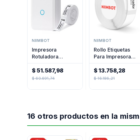
NIIMBOT
NIIMBOT
Impresora
Rollo Etiquetas
Rotuladora
Para Impresora
Niimbot D110
Niimbot Termica
$ 51.587,98
15x50mm
$ 13.758,28
Precio
Precio
$ 60.691,74
$ 16.186,21
Regular
Regular
16 otros productos en la mism