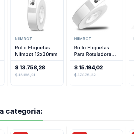
NIIMBOT
NIIMBOT
Rollo Etiquetas
Rollo Etiquetas
Niimbot 12x30mm
Para Rotuladora
Impresora
$ 13.758,28
Térmica 14x22mm
$ 15.194,02
Precio
Precio
$ 16.186,21
$ 17.875,32
Regular
Regular
a categoria: