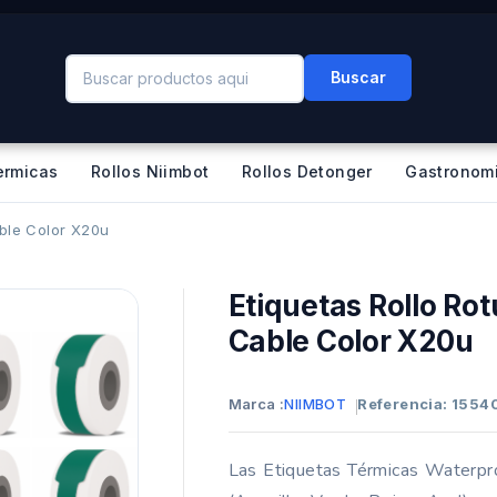
Buscar
ermicas
Rollos Niimbot
Rollos Detonger
Gastronom
ble Color X20u
Etiquetas Rollo R
Cable Color X20u
Marca :
NIIMBOT
Referencia: 155
Las Etiquetas Térmicas Waterpr