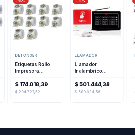
-15%
-15%
DETONGER
LLAMADOR
Etiquetas Rollo
Llamador
Impresora
Inalambrico
Termica Redondas
Enfermeria
50mm Plateadas
$ 174.018,39
Hospital Geriatrico
$ 501.444,38
Precio
X10u
Precio
Sos
$ 204.727,52
$ 589.934,56
Regular
Regular