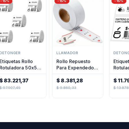
-15%
-15%
-15%
DETONGER
LLAMADOR
DETON
Etiquetas Rollo
Rollo Repuesto
Etique
Rotuladora 50x50
Para Expendedor
Rotula
Transparente X5u
De Números
Impres
$ 83.221,37
Turnos
$ 8.381,28
Termi
$ 11.7
Precio
Precio
Preci
40x6
$ 97.907,49
$ 9.860,33
$ 13.878
Regular
Regular
Regul